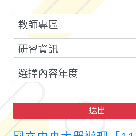
融平台-教案暨教學示
115學年度「學習扶助
計畫子計畫十一-2：國
115年度「教育部表揚
小時認證研習計畫」
義教育推展貢獻獎」實
送出