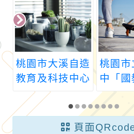
學
桃園市大溪自造
桃園市
」
教育及科技中心
中「國
十二月份教師研
精進高
習
校課程
畫－技
頁面QRcod