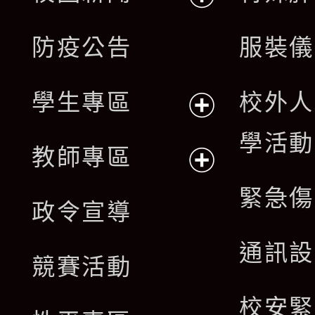
開
展
防疫公告
服裝儀
選
開
單
學生專區
校外人
選
展
學活動
單
教師專區
開
展
緊急傷
政令宣導
選
開
通訊設
單
競賽活動
選
校安緊