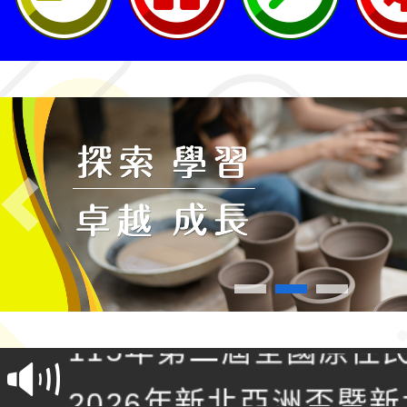
Previous
轉知桃園市政府交通局
共運輸服務，鼓勵民眾
115年第二屆全國原住
桃「我的減碳存摺2.0
2026年新北亞洲盃暨