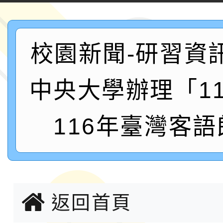
案，詳如說明，請參閱
鐵人三項錦標賽
桃園市115學年度學生
「2026年『王牌愛／
校園新聞-研習資
運動系列徵選頒獎典禮
2026城鎮韌性防空演習
中央大學辦理「1
成果展」
桃園市大溪自造教育及科
116年臺灣客語
年八月份教師研習
國立成功大學辦理「台
融平台-教案暨教學示
115學年度「學習扶助
計畫子計畫十一-2：國
115年度「教育部表揚
返回首頁
小時認證研習計畫」
義教育推展貢獻獎」實
轉知桃園市政府交通局