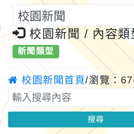
共運輸服務，鼓勵民眾
115年第二屆全國原住
桃「我的減碳存摺2.0
2026年新北亞洲盃暨
校園新聞 / 內容
案，詳如說明，請參閱
鐵人三項錦標賽
桃園市115學年度學生
新聞類型
「2026年『王牌愛／
校園新聞首頁
/瀏覽：67
運動系列徵選頒獎典禮
2026城鎮韌性防空演習
成果展」
桃園市大溪自造教育及科
年八月份教師研習
國立成功大學辦理「台
搜尋