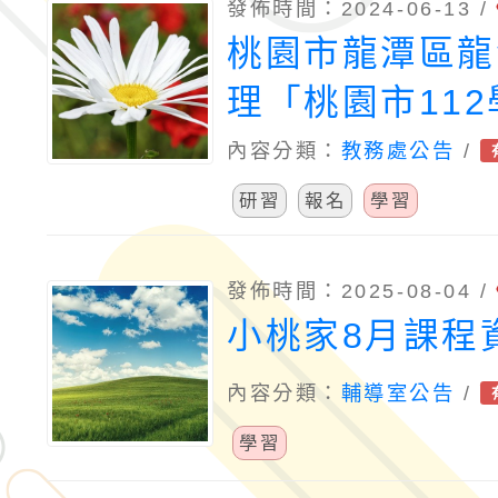
發佈時間：2024-06-13 /
桃園市龍潭區龍
理「桃園市11
動國民中小學本
內容分類：
教務處公告
/
進教師客語能力
研習
報名
學習
計畫」
發佈時間：2025-08-04 /
小桃家8月課程
內容分類：
輔導室公告
/
學習