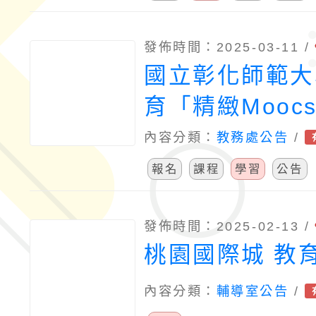
發佈時間：2025-03-11 /
國立彰化師範大
育「精緻Mooc
程」之「全人視
內容分類：
教務處公告
/
育攻略」、「特
報名
課程
學習
公告
論」、「臺灣台
拼音」、「臺灣
發佈時間：2025-02-13 /
桃園國際城 教
B2增能班」、
師的基本功-諮
內容分類：
輔導室公告
/