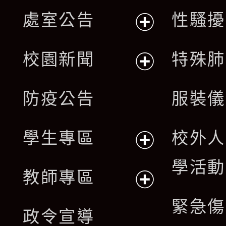
處室公告
性騷擾
展
校園新聞
特殊肺
開
展
防疫公告
服裝儀
選
開
單
學生專區
校外人
選
展
學活動
單
教師專區
開
展
緊急傷
政令宣導
選