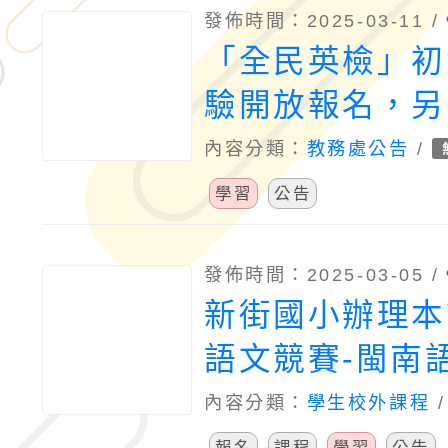
發佈時間：2025-03-11 /
「全民英檢」初
驗開放報名，另
檢 i學網」（GE
內容分類：
教務處公告
/
iPrep）可免
學習
公告
讀模擬試題並即
與個人化強弱項
發佈時間：2025-03-05 /
新街國小辦理本
語文競賽-閩南
推廣研習營
內容分類：
學生校外課程
報名
課程
學習
公告