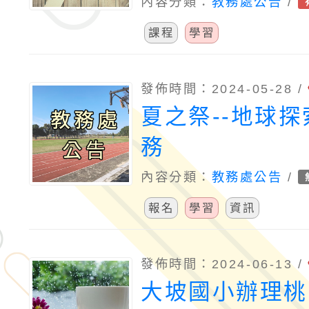
日共同辦理「迎
內容分類：
教務處公告
/
英文解題 x 跨
課程
學習
上講座」
發佈時間：2024-05-28 /
夏之祭--地球
務
內容分類：
教務處公告
/
報名
學習
資訊
發佈時間：2024-06-13 /
大坡國小辦理桃