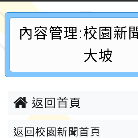
運動系列徵選頒獎典禮
2026城鎮韌性防空演習
內容管理:校園新
成果展」
桃園市大溪自造教育及科
年八月份教師研習
國立成功大學辦理「台
大坡
融平台-教案暨教學示
115學年度「學習扶助
計畫子計畫十一-2：國
115年度「教育部表揚
返回首頁
小時認證研習計畫」
義教育推展貢獻獎」實
國家教育研究院中心辦理
民族教育政策研討會「
115年第二屆全國原住
返回校園新聞首頁