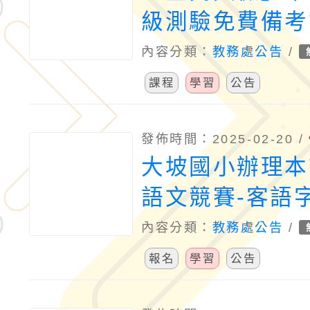
級測驗免費備考
民英檢 i學網」
內容分類：
教務處公告
/
iPrep）同步
課程
學習
公告
聽讀說寫練習並
績與個人化強弱
發佈時間：2025-02-20 /
大坡國小辦理本
語文競賽-客語
廣研習營
內容分類：
教務處公告
/
報名
學習
公告