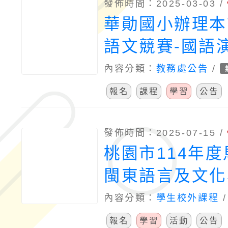
發佈時間：2025-03-03 /
華勛國小辦理本
語文競賽-國語
習營
內容分類：
教務處公告
/
報名
課程
學習
公告
發佈時間：2025-07-15 /
桃園市114年
閩東語言及文化
體 驗營隊
內容分類：
學生校外課程
報名
學習
活動
公告