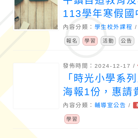
平鎮自造教育及
113學年寒假
內容分類：
學生校外課程
報名
學習
活動
公告
發佈時間：2024-12-17 /
「時光小學系列
海報1份，惠請
校)運用多元管
內容分類：
輔導室公告
/
學習