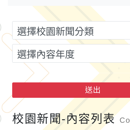
育國際趨勢與發展」
2026年新北亞洲盃暨
鐵人三項錦標賽
桃園市115學年度學生
「2026年『王牌愛／
運動系列徵選頒獎典禮
2026城鎮韌性防空演習
成果展」
桃園市大溪自造教育及科
年八月份教師研習
國立成功大學辦理「台
送出
融平台-教案暨教學示
115學年度「學習扶助
校園新聞-內容列表
計畫子計畫十一-2：國
Co
115年度「教育部表揚