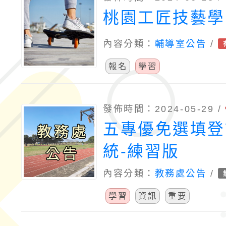
桃園工匠技藝學
內容分類：
輔導室公告
/
報名
學習
發佈時間：2024-05-29 /
五專優免選填登
統-練習版
內容分類：
教務處公告
/
學習
資訊
重要