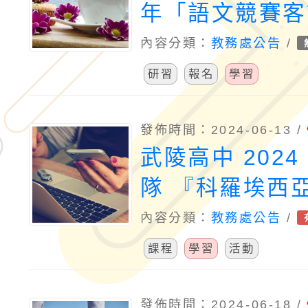
年「語文競賽客
形組選手暑期培
內容分類：
教務處公告
/
研習
報名
學習
發佈時間：2024-06-13 /
武陵高中 202
隊 『科羅埃西
內容分類：
教務處公告
/
課程
學習
活動
發佈時間：2024-06-18 /