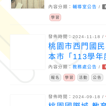
https://www.y
內容分類：
輔導室公告
/
v=wS-Q-eqM
學習
際城 教育科技
https://educa
發佈時間：2024-11-18 /
桃園市西門國民
本市「113學年
小學本土教育整
內容分類：
教務處公告
/
案―113年度
報名
學習
活動
公告
年華活 動」
發佈時間：2024-09-18 /