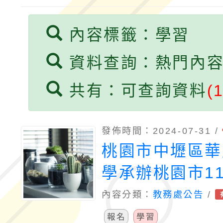
小時認證研習計畫」
義教育推展貢獻獎」實
國家教育研究院中心辦理
內容標籤：學習
民族教育政策研討會「
資料查詢：熱門內
育國際趨勢與發展」
共有：可查詢資料
(
發佈時間：2024-07-31 /
桃園市中壢區華
學承辦桃園市1
文競賽國語演說
內容分類：
教務處公告
/
培訓營」
報名
學習