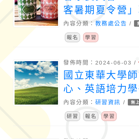
客暑期夏令營」
請查照。
報名
內容分類：
教務處公告
/
報名
學習
發佈時間：2024-06-03 /
國立東華大學師
心、英語培力學
花蓮縣英語教學
內容分類：
研習資訊
/
無
辦理「2024雙
研習
報名
學習
蝶變」活動