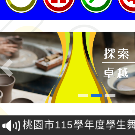
Previous
115年第二屆全國原住
2026年新北亞洲盃暨
鐵人三項錦標賽
桃園市115學年度學生
「2026年『王牌愛／