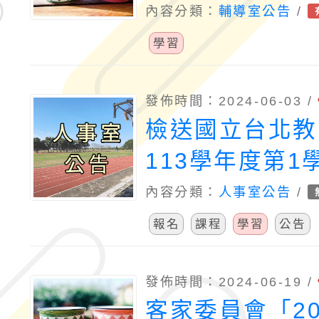
內容分類：
輔導室公告
/
學習
發佈時間：2024-06-03 /
檢送國立台北教
113學年度第1
士隨班附讀招生
內容分類：
人事室公告
/
班、碩士班、學
報名
課程
學習
公告
本學期共計開放
程，敬請惠予公
發佈時間：2024-06-19 /
客家委員會「20
鼓勵社會大眾報