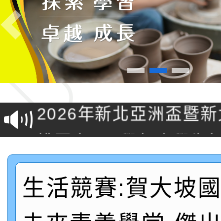
Previous
轉知桃園市政府交通局
共運輸服務，鼓勵民眾
115年第二屆全國原住
桃「我的減碳存摺2.0
2026年新北亞洲盃暨
案，詳如說明，請參閱
鐵人三項錦標賽
桃園市115學年度學生
「2026年『王牌愛／
生活競賽:賀大坡
運動系列徵選頒獎典禮
2026城鎮韌性防空演習
成果展」
桃園市大溪自造教育及科