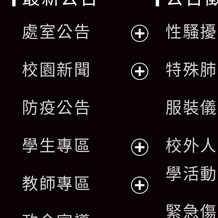
處室公告
性騷擾
展
校園新聞
特殊肺
開
展
防疫公告
服裝儀
選
開
單
學生專區
校外人
選
展
學活動
單
教師專區
開
展
緊急傷