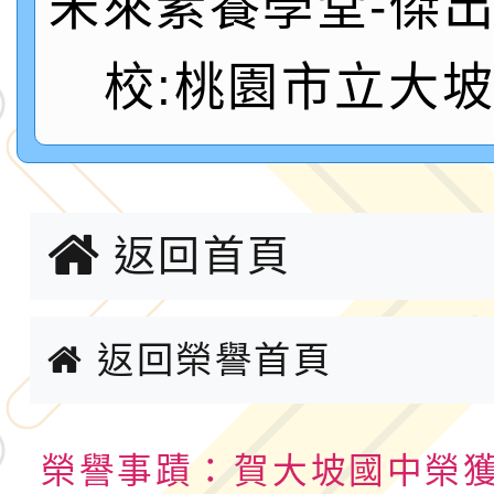
未來素養學堂-傑
年八月份教師研習
國立成功大學辦理「台
校:桃園市立大
融平台-教案暨教學示
115學年度「學習扶助
計畫子計畫十一-2：國
115年度「教育部表揚
小時認證研習計畫」
義教育推展貢獻獎」實
轉知桃園市政府交通局
返回首頁
共運輸服務，鼓勵民眾
115年第二屆全國原住
返回榮譽首頁
桃「我的減碳存摺2.0
2026年新北亞洲盃暨
案，詳如說明，請參閱
鐵人三項錦標賽
桃園市115學年度學生
榮譽事蹟：
賀大坡國中榮