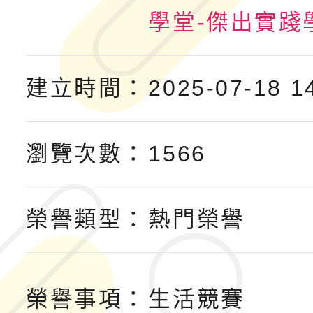
「2026年『王牌愛／
學堂-傑出實踐
運動系列徵選頒獎典禮
2026城鎮韌性防空演習
成果展」
桃園市大溪自造教育及科
建立時間：
2025-07-18 1
年八月份教師研習
國立成功大學辦理「台
瀏覽次數：
1566
融平台-教案暨教學示
115學年度「學習扶助
計畫子計畫十一-2：國
115年度「教育部表揚
榮譽類型：
熱門榮譽
小時認證研習計畫」
義教育推展貢獻獎」實
榮譽事項：
生活競賽