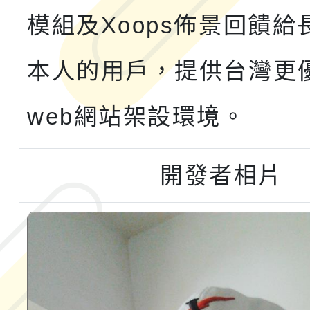
融平台-教案暨教學示
115學年度「學習扶助
模組及Xoops佈景回饋給
計畫子計畫十一-2：國
115年度「教育部表揚
本人的用戶，提供台灣更
小時認證研習計畫」
義教育推展貢獻獎」實
web網站架設環境。
開發者相片