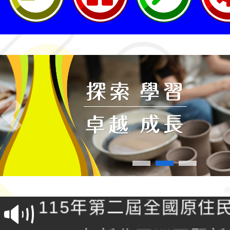
Previous
轉知桃園市政府交通局
共運輸服務，鼓勵民眾
115年第二屆全國原住
桃「我的減碳存摺2.0
2026年新北亞洲盃暨