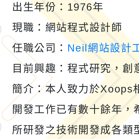
小時認證研習計畫」
義教育推展貢獻獎」實
轉知桃園市政府交通局
出生年份：1976年
共運輸服務，鼓勵民眾
115年第二屆全國原住
現職：網站程式設計師
桃「我的減碳存摺2.0
2026年新北亞洲盃暨
任職公司：
Neil網站設計
案，詳如說明，請參閱
鐵人三項錦標賽
桃園市115學年度學生
目前興趣：程式研究，創
「2026年『王牌愛／
簡介：本人致力於Xoops
運動系列徵選頒獎典禮
2026城鎮韌性防空演習
開發工作已有數十餘年，
成果展」
桃園市大溪自造教育及科
年八月份教師研習
國立成功大學辦理「台
所研發之技術開發成各類型X