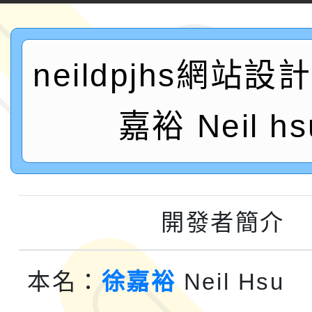
案，詳如說明，請參閱
鐵人三項錦標賽
桃園市115學年度學生
neildpjhs網站
「2026年『王牌愛／
運動系列徵選頒獎典禮
2026城鎮韌性防空演習
嘉裕 Neil hs
成果展」
桃園市大溪自造教育及科
年八月份教師研習
國立成功大學辦理「台
開發者簡介
融平台-教案暨教學示
115學年度「學習扶助
計畫子計畫十一-2：國
115年度「教育部表揚
本名：
徐嘉裕
Neil Hsu