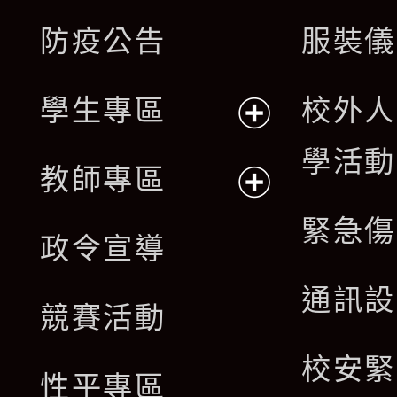
展
防疫公告
服裝儀
選
開
單
學生專區
校外人
選
展
學活動
單
教師專區
開
展
緊急傷
政令宣導
選
開
通訊設
單
競賽活動
選
校安緊
單
性平專區