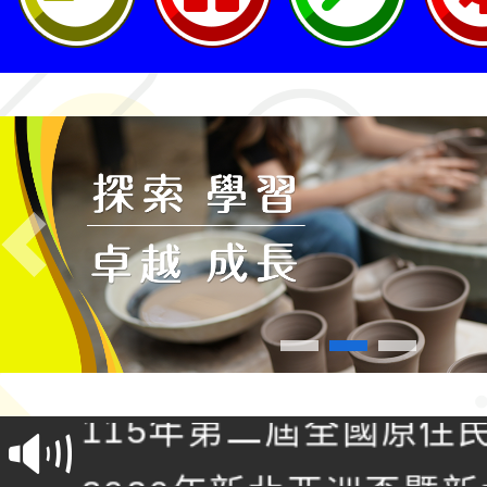
Previous
轉知桃園市政府交通局
共運輸服務，鼓勵民眾
115年第二屆全國原住
桃「我的減碳存摺2.0
2026年新北亞洲盃暨