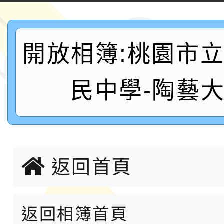
案，詳如說明，請參閱
鐵人三項錦標賽
桃園市115學年度學生
「2026年『王牌愛／
開放相簿:桃園市
運動系列徵選頒獎典禮
2026城鎮韌性防空演習
民中學-陶藝
成果展」
桃園市大溪自造教育及科
年八月份教師研習
國立成功大學辦理「台
融平台-教案暨教學示
115學年度「學習扶助
返回首頁
計畫子計畫十一-2：國
115年度「教育部表揚
返回相簿首頁
小時認證研習計畫」
義教育推展貢獻獎」實
轉知桃園市政府交通局