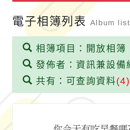
融平台-教案暨教學示
115學年度「學習扶助
計畫子計畫十一-2：國
115年度「教育部表揚
電子相簿列表
Album lis
小時認證研習計畫」
義教育推展貢獻獎」實
相簿項目：開放相簿
發佈者：資訊兼設備
共有：可查詢資料
(4