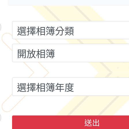
共運輸服務，鼓勵民眾
115年第二屆全國原住
桃「我的減碳存摺2.0
2026年新北亞洲盃暨
案，詳如說明，請參閱
鐵人三項錦標賽
桃園市115學年度學生
「2026年『王牌愛／
運動系列徵選頒獎典禮
2026城鎮韌性防空演習
成果展」
桃園市大溪自造教育及科
年八月份教師研習
國立成功大學辦理「台
送出