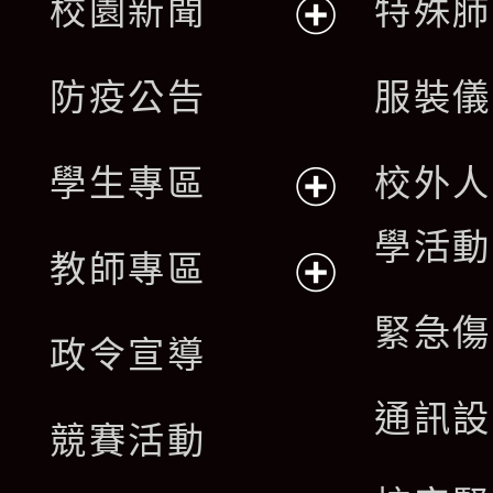
校園新聞
特殊肺
開
展
防疫公告
服裝儀
選
開
單
學生專區
校外人
選
展
學活動
單
教師專區
開
展
緊急傷
政令宣導
選
開
通訊設
單
競賽活動
選