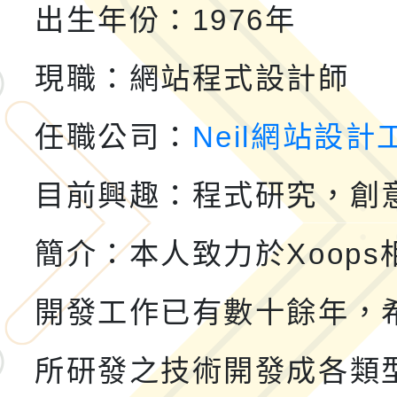
小時認證研習計畫」
義教育推展貢獻獎」實
轉知桃園市政府交通局
出生年份：1976年
共運輸服務，鼓勵民眾
115年第二屆全國原住
現職：網站程式設計師
桃「我的減碳存摺2.0
2026年新北亞洲盃暨
任職公司：
Neil網站設計
案，詳如說明，請參閱
鐵人三項錦標賽
桃園市115學年度學生
目前興趣：程式研究，創
「2026年『王牌愛／
簡介：本人致力於Xoops
運動系列徵選頒獎典禮
2026城鎮韌性防空演習
開發工作已有數十餘年，
成果展」
桃園市大溪自造教育及科
所研發之技術開發成各類型X
年八月份教師研習
國立成功大學辦理「台