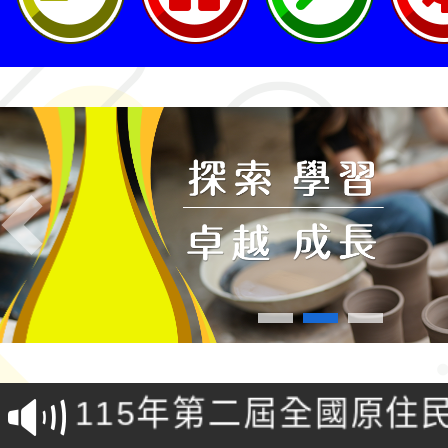
Previous
轉知桃園市政府交通局
共運輸服務，鼓勵民眾
115年第二屆全國原住
桃「我的減碳存摺2.0