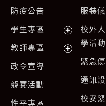
展
防疫公告
服裝儀
選
開
單
學生專區
校外人
選
展
學活動
單
教師專區
開
展
緊急傷
政令宣導
選
開
通訊設
單
競賽活動
選
校安緊
單
性平專區