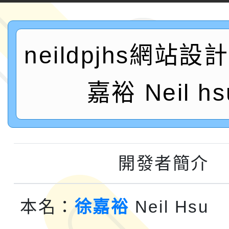
2026年新北亞洲盃暨
案，詳如說明，請參閱
鐵人三項錦標賽
桃園市115學年度學生
neildpjhs網站
「2026年『王牌愛／
嘉裕 Neil hs
運動系列徵選頒獎典禮
2026城鎮韌性防空演習
成果展」
桃園市大溪自造教育及科
年八月份教師研習
國立成功大學辦理「台
開發者簡介
融平台-教案暨教學示
115學年度「學習扶助
本名：
徐嘉裕
Neil Hsu
計畫子計畫十一-2：國
115年度「教育部表揚