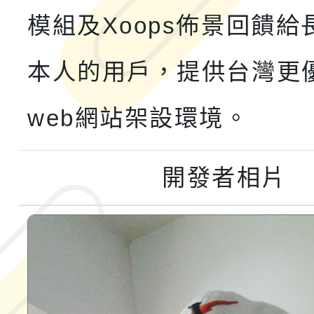
融平台-教案暨教學示
115學年度「學習扶助
模組及Xoops佈景回饋給
計畫子計畫十一-2：國
115年度「教育部表揚
本人的用戶，提供台灣更
小時認證研習計畫」
義教育推展貢獻獎」實
web網站架設環境。
開發者相片